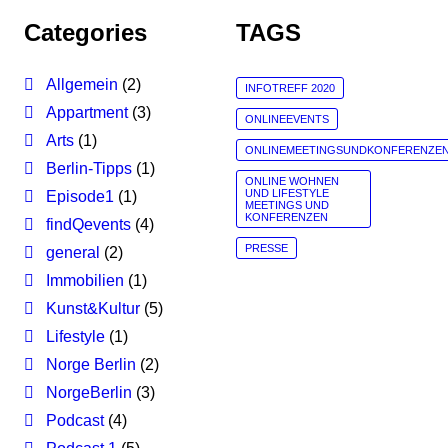
Categories
TAGS
Allgemein
(2)
INFOTREFF 2020
Appartment
(3)
ONLINEEVENTS
Arts
(1)
ONLINEMEETINGSUNDKONFERENZE
Berlin-Tipps
(1)
ONLINE WOHNEN
UND LIFESTYLE
Episode1
(1)
MEETINGS UND
KONFERENZEN
findQevents
(4)
PRESSE
general
(2)
Immobilien
(1)
Kunst&Kultur
(5)
Lifestyle
(1)
Norge Berlin
(2)
NorgeBerlin
(3)
Podcast
(4)