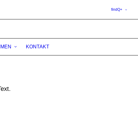
findQ+
HMEN
KONTAKT
ext.