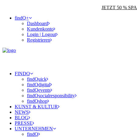
JETZT 50 % S
findQ+
Dashboard
Kundenkonto
Login | Logout
Registrieren
FINDQ
findQuick
findQdigital
findQevents
findQsocialresponsibility
findQshop
KUNST & KULTUR
NEWS
BLOG
PRESSE
UNTERNEHMEN
findQ