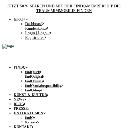
JETZT 50 % SPAREN UND MIT DER FINDQ-MEMBERSHIP DIE
TRAUMMIMMOBILIE FINDEN
findQ+
Dashboard
Kundenkonto
Login | Logout
Registrieren
FINDQ
findQuick
findQdigital
findQevents
findQsocialresponsibility
findQshop
KUNST & KULTUR
NEWS
BLOG
PRESSE
UNTERNEHMEN
findQ
Karriere
KONTAKT