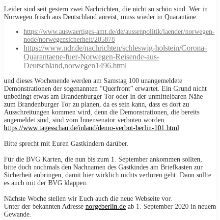
Leider sind seit gestern zwei Nachrichten, die nicht so schön sind: Wer in
Norwegen frisch aus Deutschland anreist, muss wieder in Quarantäne:
https://www.auswaertiges-amt.de/de/aussenpolitik/laender/norwegen-
node/norwegensicherheit/205878
https://www.ndr.de/nachrichten/schleswig-holstein/Corona-
Quarantaene-fuer-Norwegen-Reisende-aus-
Deutschland,norwegen1496.html
und dieses Wochenende werden am Samstag 100 unangemeldete
Demonstrationen der sogenannten “Querfront” erwartet. Ein Grund nicht
unbedingt etwas am Brandenburger Tor oder in der unmittelbaren Nähe
zum Brandenburger Tor zu planen, da es sein kann, dass es dort zu
Ausschreitungen kommen wird, denn die Demonstrationen, die bereits
angemeldet sind, sind vom Innensenator verboten worden.
https://www.tagesschau.de/inland/demo-verbot-berlin-101.html
Bitte sprecht mit Euren Gastkindern darüber.
Für die BVG Karten, die nun bis zum 1. September ankommen sollten,
bitte doch nochmals den Nachnamen des Gastkindes am Briefkasten zur
Sicherheit anbringen, damit hier wirklich nichts verloren geht. Dann sollte
es auch mit der BVG klappen.
Nächste Woche stellen wir Euch auch die neue Webseite vor.
Unter der bekannten Adresse
norgeberlin.de
ab 1. September 2020 in neuem
Gewande.