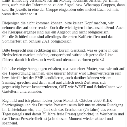
Eine Einladung verschicke ich am Montag nochmals offiziell per Email
raus, auch mit der Information zu den Signal bzw. Whatsapp Gruppen, dann
seid Ihr jeweils in eine der Gruppe eingeladen oder meldet Euch bei mir,
wenn dem nicht so ist.
Diejenigen die nicht kommen können, bitte keinen Kopf machen, wir
nehmen dies auf oder senden Euch die wichtigsten Infos anschließend. Auch
die Kiezspaziergänge sind nur ein Angebot und nicht obligatorisch.
Für die SchülerInnen sind allerdings die ersten Kaffeetreffen und das
Sommerfest am Schluss 2021 obligatorisch.
Bitte besprecht nun rechtzeitig mit Eurem Gastkind, was es gerne in den
Herbstferien machen möchte, entsprechend würde ich gerne die Liste
führen, damit ich dies auch weiß und niemand verloren geht 😉
Ich habe einige Anregungen erhalten, u.a. von einer Mutter, was wir mit auf
die Tagesordnung nehmen, eine unserer Mütter wird Elternvertreterin sein
bzw. hierfür bei der FMB kandidieren, auch darüber können wir am
Samstag sprechen und dann wird ausführlich noch Zeit sein, sich
gegenseitig besser kennenzulernen, OST wie WEST und SchülerInnen wie
Gasteltern untereinander.
Ragnhild und ich planen locker jeden Monat ab Oktober 2020 KIEZ
Spaziergänge und das Deutsche Pressemuseum lädt uns zu einem Rundgang
im Ullsteinhaus ein, u.a. jährt sich das Erscheinen (75 Jahre) des ersten
Tagesspiegels und damit 75 Jahre freie Presse(geschichte) in Westberlin und
das Thema Pressefreiheit ist ja in diesem Moment wieder aktuell und
spannend.