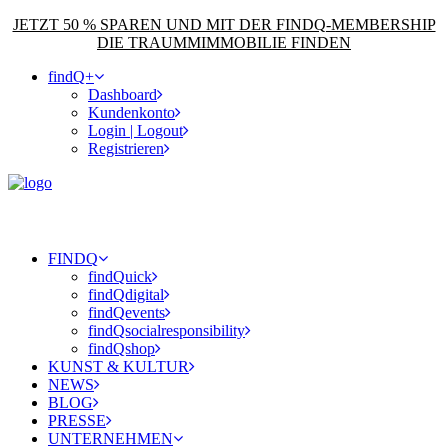
JETZT 50 % SPAREN UND MIT DER FINDQ-MEMBERSHIP
DIE TRAUMMIMMOBILIE FINDEN
findQ+
Dashboard
Kundenkonto
Login | Logout
Registrieren
FINDQ
findQuick
findQdigital
findQevents
findQsocialresponsibility
findQshop
KUNST & KULTUR
NEWS
BLOG
PRESSE
UNTERNEHMEN