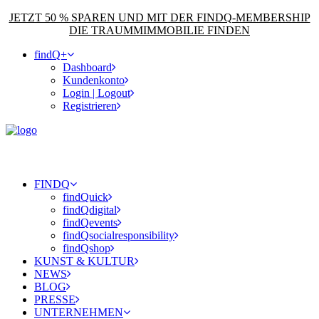
JETZT 50 % SPAREN UND MIT DER FINDQ-MEMBERSHIP
DIE TRAUMMIMMOBILIE FINDEN
findQ+
Dashboard
Kundenkonto
Login | Logout
Registrieren
FINDQ
findQuick
findQdigital
findQevents
findQsocialresponsibility
findQshop
KUNST & KULTUR
NEWS
BLOG
PRESSE
UNTERNEHMEN