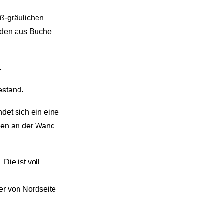
iß-gräulichen
aden aus Buche
.
estand.
det sich ein eine
ngen an der Wand
Die ist voll
er von Nordseite