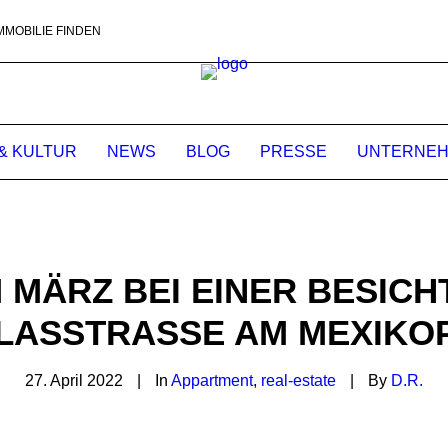
MMOBILIE FINDEN
& KULTUR
NEWS
BLOG
PRESSE
UNTERNE
 MÄRZ BEI EINER BESICH
LASSTRASSE AM MEXIKOP
27. April 2022
|
In
Appartment
,
real-estate
|
By
D.R.