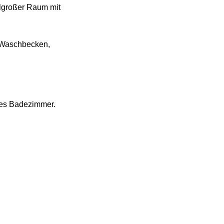
elgroßer Raum mit
. Waschbecken,
res Badezimmer.