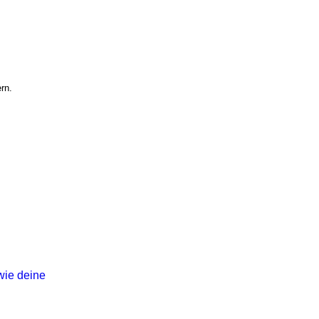
rn.
wie deine