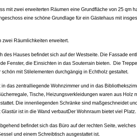
s mit zwei erweiterten Räumen eine Grundfläche von 25 qm hat,
geschoss eine schöne Grundlage für ein Gästehaus mit insg
h zwei Räumlichkeiten erweitert.
 des Hauses befindet sich auf der Westseite. Die Fassade entl
ende Fenster, die Einsichten in das Souterrain bieten.
Die Treppe 
r schön mit Stilelementen durchgängig in Echtholz gestaltet.
rt in das zentralliegende Wohnzimmer und in das Bibliothekszimm
Bücherregale, Tische, Heizungsverkleidungen waren aus Holz m
stattet. Die innenliegenden Schränke sind maßgeschneidet und
Glastür ist in die Wand verbautDer Wohnraum bietet viel Platz.
ehend befindet sich das Büro auf der rechten Seite, welches
essel und einem Schreibtisch ausgestattet ist.