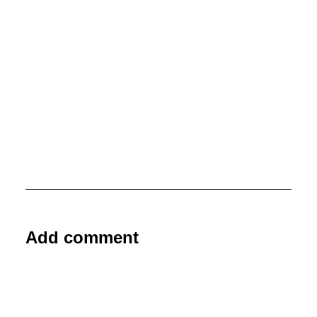
27. April 2022
Bertolt Brecht – Brecht To Go
Add comment