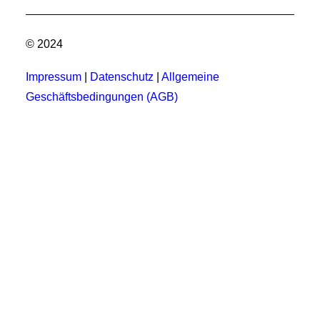
© 2024
Impressum
|
Datenschutz
|
Allgemeine
Geschäftsbedingungen (AGB)
Privacy Preference Center
Privacy Preferences
Functional Cookies
Die Zustimmung hierfür ist erforderlich um unsere Webseite
nutzen zu können. | The consent for this is required to use our
website.
Analytics