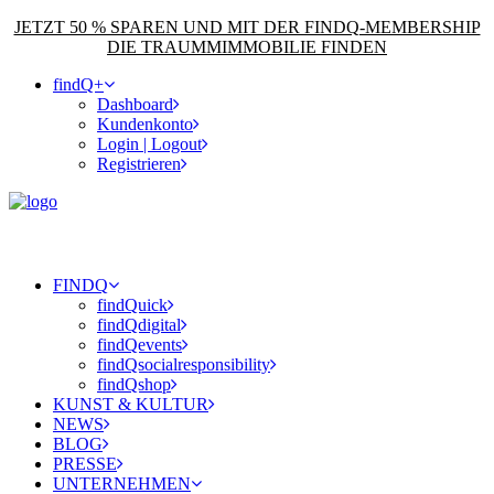
JETZT 50 % SPAREN UND MIT DER FINDQ-MEMBERSHIP
DIE TRAUMMIMMOBILIE FINDEN
findQ+
Dashboard
Kundenkonto
Login | Logout
Registrieren
FINDQ
findQuick
findQdigital
findQevents
findQsocialresponsibility
findQshop
KUNST & KULTUR
NEWS
BLOG
PRESSE
UNTERNEHMEN