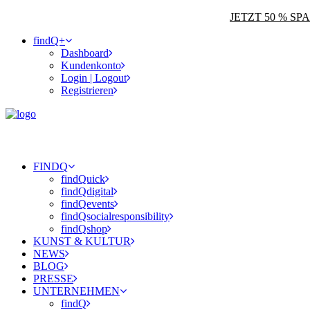
JETZT 50 % S
findQ+
Dashboard
Kundenkonto
Login | Logout
Registrieren
FINDQ
findQuick
findQdigital
findQevents
findQsocialresponsibility
findQshop
KUNST & KULTUR
NEWS
BLOG
PRESSE
UNTERNEHMEN
findQ