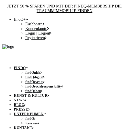
JETZT 50 % SPAREN UND MIT DER FINDQ-MEMBERSHIP DIE
TRAUMMIMMOBILIE FINDEN
findQ+
Dashboard
Kundenkonto
Login | Logout
Registrieren
FINDQ
findQuick
findQdigital
findQevents
findQsocialresponsibility
findQshop
KUNST & KULTUR
NEWS
BLOG
PRESSE
UNTERNEHMEN
findQ
Karriere
KONTAKT