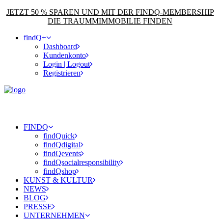
JETZT 50 % SPAREN UND MIT DER FINDQ-MEMBERSHIP
DIE TRAUMMIMMOBILIE FINDEN
findQ+
Dashboard
Kundenkonto
Login | Logout
Registrieren
FINDQ
findQuick
findQdigital
findQevents
findQsocialresponsibility
findQshop
KUNST & KULTUR
NEWS
BLOG
PRESSE
UNTERNEHMEN